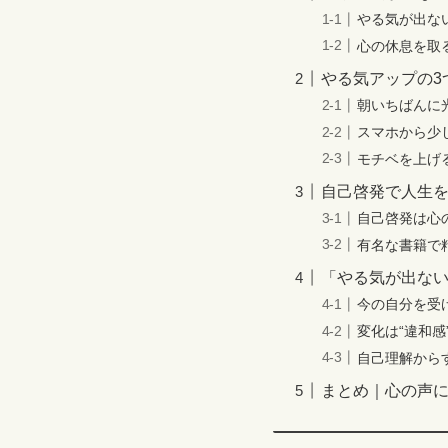
やる気が出な
心の休息を取
やる気アップの3
朝いちばんに
スマホから少
モチベを上げ
自己啓発で人生
自己啓発は心
有名な書籍で
「やる気が出な
今の自分を受
変化は“違和感
自己理解から
まとめ｜心の声