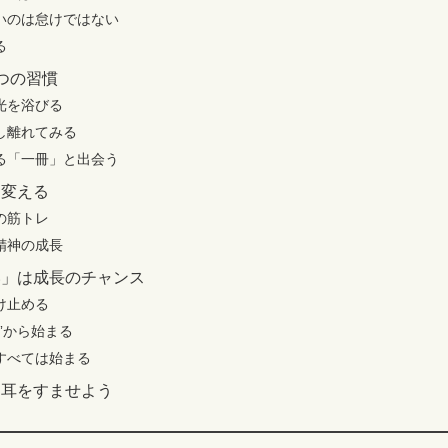
いのは怠けではない
る
つの習慣
光を浴びる
し離れてみる
る「一冊」と出会う
を変える
の筋トレ
精神の成長
い」は成長のチャンス
け止める
”から始まる
すべては始まる
に耳をすませよう