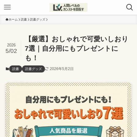
ホーム
読書
読書グッズ
【厳選】おしゃれで可愛いしおり
2026
7選｜自分用にもプレゼントに
5/02
も！
2026年5月2日
読書
読書グッズ