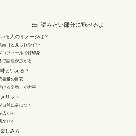
読みたい部分に飛べるよ
ている人のイメージは？
真面目と見られやすい
プロフィールで好印象
関係で話題が広がる
趣味といえる？
読書量の目安
続ける姿勢」が大事
るメリット
が自然に身につく
が広がる
活かせる
る楽しみ方