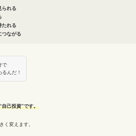
見られる
る
持たれる
につながる
けで
わるんだ！
“自己投資”です。
きく変えます。