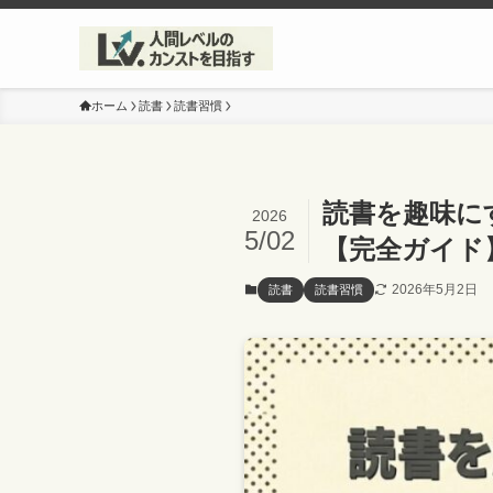
ホーム
読書
読書習慣
読書を趣味に
2026
5/02
【完全ガイド
2026年5月2日
読書
読書習慣