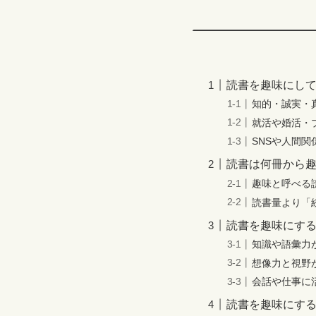
読書を趣味にし
知的・誠実・
就活や婚活・
SNSや人間
読書は何冊から
趣味と呼べる
読書量より「
読書を趣味にす
知識や語彙力
想像力と視野
会話や仕事に
読書を趣味にす