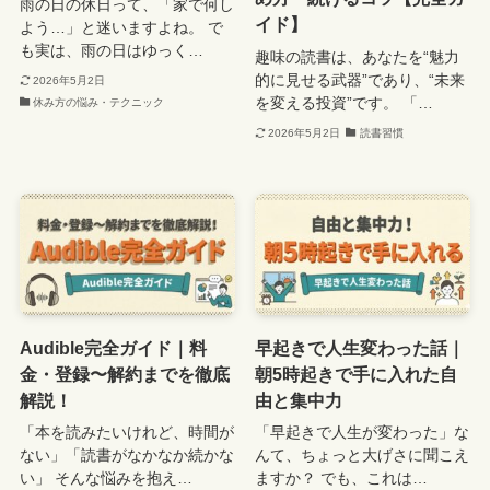
雨の日の休日って、「家で何し
イド】
よう…」と迷いますよね。 で
も実は、雨の日はゆっく…
趣味の読書は、あなたを“魅力
的に見せる武器”であり、“未来
2026年5月2日
を変える投資”です。 「…
休み方の悩み・テクニック
2026年5月2日
読書習慣
Audible完全ガイド｜料
早起きで人生変わった話｜
金・登録〜解約までを徹底
朝5時起きで手に入れた自
解説！
由と集中力
「本を読みたいけれど、時間が
「早起きで人生が変わった」な
ない」「読書がなかなか続かな
んて、ちょっと大げさに聞こえ
い」 そんな悩みを抱え…
ますか？ でも、これは…