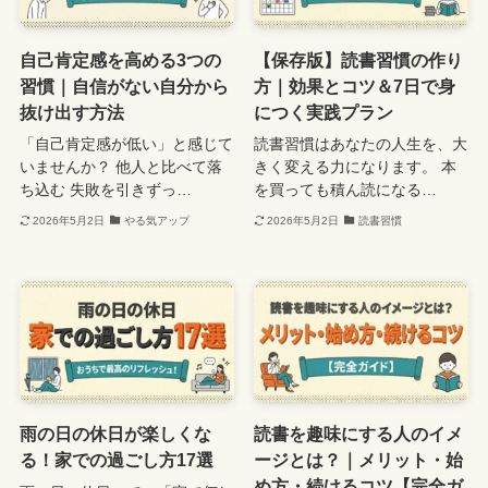
自己肯定感を高める3つの
【保存版】読書習慣の作り
習慣｜自信がない自分から
方｜効果とコツ＆7日で身
抜け出す方法
につく実践プラン
「自己肯定感が低い」と感じて
読書習慣はあなたの人生を、大
いませんか？ 他人と比べて落
きく変える力になります。 本
ち込む 失敗を引きずっ…
を買っても積ん読になる…
2026年5月2日
やる気アップ
2026年5月2日
読書習慣
雨の日の休日が楽しくな
読書を趣味にする人のイメ
る！家での過ごし方17選
ージとは？｜メリット・始
め方・続けるコツ【完全ガ