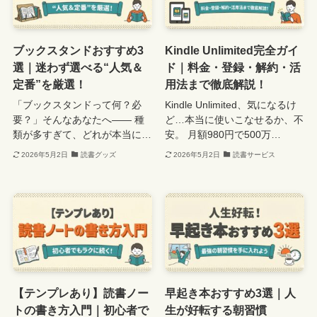
ブックスタンドおすすめ3
Kindle Unlimited完全ガイ
選｜迷わず選べる“人気＆
ド｜料金・登録・解約・活
定番”を厳選！
用法まで徹底解説！
「ブックスタンドって何？必
Kindle Unlimited、気になるけ
要？」そんなあなたへ―― 種
ど…本当に使いこなせるか、不
類が多すぎて、どれが本当に…
安。 月額980円で500万…
2026年5月2日
読書グッズ
2026年5月2日
読書サービス
【テンプレあり】読書ノー
早起き本おすすめ3選｜人
トの書き方入門｜初心者で
生が好転する朝習慣