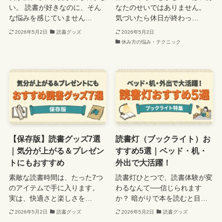
い。 読書が好きなのに、そん
なたのせいではありません。
な悩みを感じていません…
気づいたら休日が終わっ…
2026年5月2日
読書グッズ
2026年5月2日
休み方の悩み・テクニック
【保存版】読書グッズ7選
読書灯（ブックライト）お
｜気分が上がる＆プレゼン
すすめ5選｜ベッド・机・
トにもおすすめ
外出で大活躍！
素敵な読書時間は、たった7つ
読書灯ひとつで、読書体験が変
のアイテムで手に入ります。
わるなんて──信じられます
実は、快適さと楽しさを…
か？ 暗がりで本を読むと目…
2026年5月2日
読書グッズ
2026年5月2日
読書グッズ