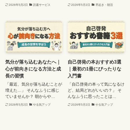
2026年5月2日
読書サービス
2026年5月2日
早起き・朝活
気分が落ち込むあなたへ｜
自己啓発の本おすすめ3選
心が前向きになる方法と成
｜最初の1冊にぴったりな
長の習慣
入門書
「最近、気分が落ち込むことが
「自己啓発の本って気になるけ
増えた…」 そんなふうに感じ
ど、結局どれがいいの？」 そ
ていませんか？ 朝からや…
んなふうに思ったことは…
2026年5月2日
やる気アップ
2026年5月2日
やる気アップ